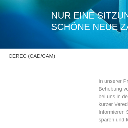
NUR EINE SITZUN
SCHÖNE NEUE Z
CEREC (CAD/CAM)
In unserer P
Behebung von
bei uns in d
kurzer Vered
Informieren S
sparen und f