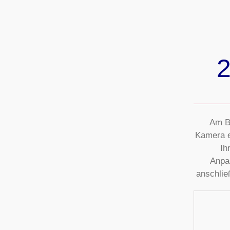
2
Am B
Kamera e
Ih
Anpa
anschlie