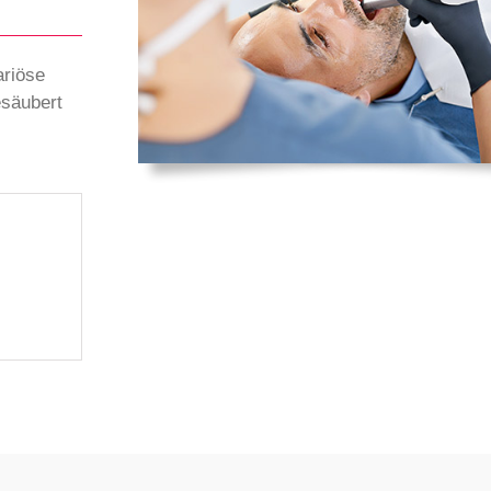
ariöse
esäubert