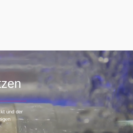
tzen
ckt und der
nigen