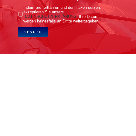
Indem Sie fortfahren und den Haken setzen,
akzeptieren Sie unsere
DATENSCHUTZERKLÄRUNG
. Ihre Daten
werden keinesfalls an Dritte weitergegeben.
S E N D E N